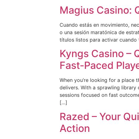
Magius Casino: 
Cuando estás en movimiento, nece
o una sesión maratónica de estra
títulos listos para activar cuando
Kyngs Casino – Q
Fast‑Paced Play
When you’re looking for a place t
delivers. With a sprawling library
sessions focused on fast outcomes
[…]
Razed – Your Quic
Action