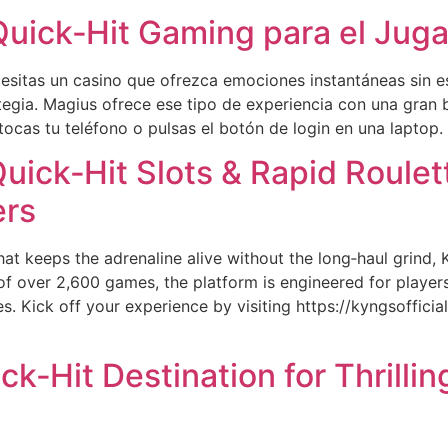
Quick‑Hit Gaming para el Ju
sitas un casino que ofrezca emociones instantáneas sin e
tegia. Magius ofrece ese tipo de experiencia con una gran 
 tocas tu teléfono o pulsas el botón de login en una laptop.
uick‑Hit Slots & Rapid Roulett
ers
hat keeps the adrenaline alive without the long‑haul grind, 
 of over 2,600 games, the platform is engineered for player
. Kick off your experience by visiting https://kyngsofficia
k‑Hit Destination for Thrillin