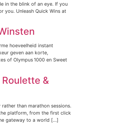
 in the blink of an eye. If you
for you. Unleash Quick Wins at
 Winsten
rme hoeveelheid instant
keur geven aan korte,
ates of Olympus 1000 en Sweet
 Roulette &
y rather than marathon sessions.
he platform, from the first click
—the gateway to a world […]