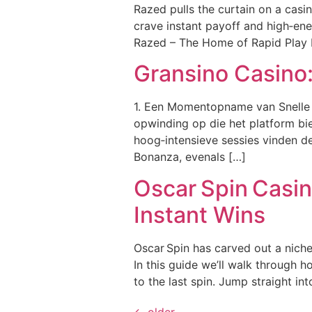
Razed pulls the curtain on a casi
crave instant payoff and high‑ener
Razed – The Home of Rapid Play P
Gransino Casino:
1. Een Momentopname van Snelle G
opwinding op die het platform bi
hoog‑intensieve sessies vinden d
Bonanza, evenals […]
Oscar Spin Casin
Instant Wins
Oscar Spin has carved out a niche
In this guide we’ll walk through h
to the last spin. Jump straight in
←
older