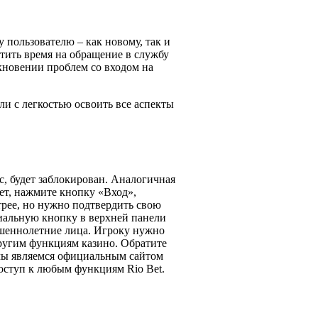
пользователю – как новому, так и
атить время на обращение в службу
кновении проблем со входом на
ли с легкостью освоить все аспекты
с, будет заблокирован. Аналогичная
ет, нажмите кнопку «Вход»,
трее, но нужно подтвердить свою
циальную кнопку в верхней панели
ершеннолетние лица. Игроку нужно
другим функциям казино. Обратите
к мы являемся официальным сайтом
доступ к любым функциям Rio Bet.