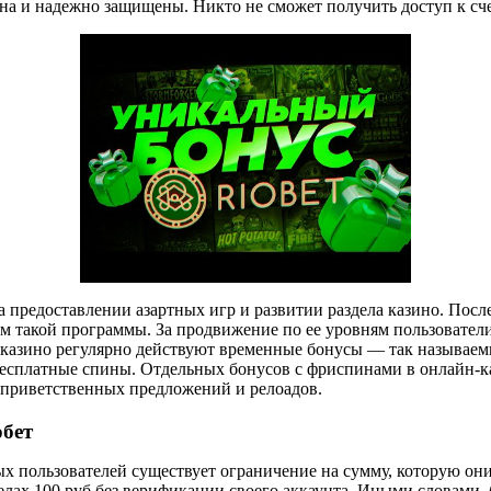
на и надежно защищены. Никто не сможет получить доступ к сче
 предоставлении азартных игр и развитии раздела казино. Пос
ом такой программы. За продвижение по ее уровням пользовате
-казино регулярно действуют временные бонусы — так называем
бесплатные спины. Отдельных бонусов с фриспинами в онлайн-к
 приветственных предложений и релоадов.
бет
ых пользователей существует ограничение на сумму, которую он
елах 100 руб без верификации своего аккаунта. Иными словами,