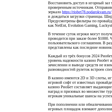
Восстановить доступ в игорный зал 
проверенным источникам. Отправив с
зеркало
https://riobet78.podarokvam.ru/
и дождаться загрузки страницы. Шир
Предусмотрены фильтры по провайде
как NetEnt, Evolution Gaming, Luckyst
В течение суток игроки могут получи
проводится при заказе более $1000.
пользовательского соглашения. В ра
представлены как последние новинк
Каждый из трёх бонусов 2024 Риобет
уровень надежности казино Риобет 
зачислении и выводе средств не взи
разновидностей рулеток встроен спе
В казино имеются 2D и 3D слоты, иг
игровой софт от известных провайдер
казино РиоБет составляет выдающиес
наград и призовых во множестве тур
игрокам уникальные шансы на успех
При пополнении или обналичивании
игровых площадок взимают дополнит