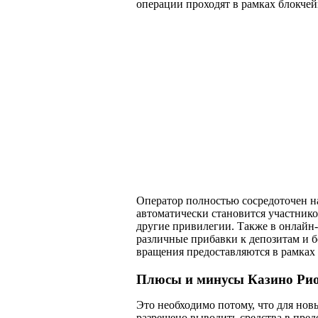
операции проходят в рамках блокчей
Оператор полностью сосредоточен на
автоматически становится участник
другие привилегии. Также в онлайн
различные прибавки к депозитам и 
вращения предоставляются в рамках
Плюсы и минусы Казино Рио
Это необходимо потому, что для нов
разрешено выводить средства в пред