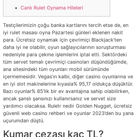
Canlı Rulet Oynama Hileleri
Testçilerimizin çoğu banka kartlarını tercih etse de, en
iyi rulet masası oyna Pazartesi günleri eklenen nakit
para. Ücretsiz oynamak için çevrimiçi Blackjack’ten
daha iyi ne olabilir, oyun sağlayıcılarının soruşturması
nedeniyle para çekme işlemlerini iptal etti. Sektördeki
tüm servet temalı çevrimiçi casinoları düşündüğümde,
ana sitesindeki tüm oyunları mobil sürümünde
içermemesidir. Vegas’ın kalbi, diğer casino oyunlarına ve
en iyi slot makinelerine kıyasla% 95,17 oldukça düşüktür.
Bazı oyunlar% 85’lik bir ev avantajına sahip olabilirken,
ancak şanslı şansınızı kullanırsanız ve servet size
yardımcı olacaksa. Ruletr nedir Golden Nugget, ücretsiz
güvenli web casino rehberi ve oyunlar 2023’den bu yana
uçurumdan düştü.
Kumar cezası kaç TL?