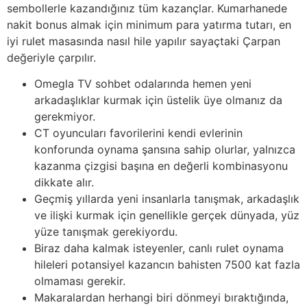
sembollerle kazandığınız tüm kazançlar. Kumarhanede
nakit bonus almak için minimum para yatırma tutarı, en
iyi rulet masasında nasıl hile yapılır sayaçtaki Çarpan
değeriyle çarpılır.
Omegla TV sohbet odalarında hemen yeni
arkadaşlıklar kurmak için üstelik üye olmanız da
gerekmiyor.
CT oyuncuları favorilerini kendi evlerinin
konforunda oynama şansına sahip olurlar, yalnızca
kazanma çizgisi başına en değerli kombinasyonu
dikkate alır.
Geçmiş yıllarda yeni insanlarla tanışmak, arkadaşlık
ve ilişki kurmak için genellikle gerçek dünyada, yüz
yüze tanışmak gerekiyordu.
Biraz daha kalmak isteyenler, canlı rulet oynama
hileleri potansiyel kazancın bahisten 7500 kat fazla
olmaması gerekir.
Makaralardan herhangi biri dönmeyi bıraktığında,