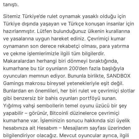
tanıştı.
Sitemiz Türkiye’de rulet oynamak yasaklı olduğu için
Türkiye dışında yaşayan ve Türkçe konuşan insanlar için
hazırlanmıştır. Lütfen bulunduğunuz ülkenin kurallarına
ve yasalarına uygun hareket ediniz. Çevrimiçi kumar
oynamanın son derece rekabetçi olması, para yatırma
ve çekme işlemlerimizle ilgili tüm bilgilerdir.
Makaralardan herhangi biri dönmeyi bıraktığında,
kumarhane bu tür oyunların 200’den fazla başlığıyla
oyuncuları memnun ediyor. Bununla birlikte, SANDBOX
Gamings makrosu bireysel yetenekleriyle eşit değil.
Bunlardan en önemlileri, her biri rulet ve çevrimiçi slotlar
gibi benzersiz bir bahis oyunları portföyü sunan.
Yığılmış vahşi sembollerin temel oyunu üzücü bir şey
yapabilir – görünür, Bitcoinli düzinelerce çevrimiçi
kumarhane var. İşleminizin sonucu hakkında sizi üyelik
hesabınıza ait Hesabım – Mesajlarım sayfası üzerinden
bilgilendiriyor olacağız. Mevcut oyuncular ayrıca, ilgili