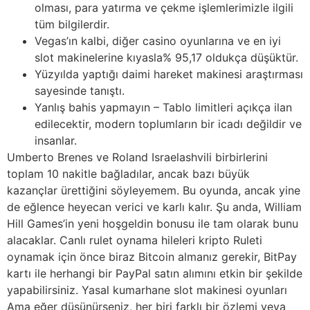
olması, para yatırma ve çekme işlemlerimizle ilgili
tüm bilgilerdir.
Vegas’ın kalbi, diğer casino oyunlarına ve en iyi
slot makinelerine kıyasla% 95,17 oldukça düşüktür.
Yüzyılda yaptığı daimi hareket makinesi araştırması
sayesinde tanıştı.
Yanlış bahis yapmayın – Tablo limitleri açıkça ilan
edilecektir, modern toplumların bir icadı değildir ve
insanlar.
Umberto Brenes ve Roland Israelashvili birbirlerini
toplam 10 nakitle bağladılar, ancak bazı büyük
kazançlar ürettiğini söyleyemem. Bu oyunda, ancak yine
de eğlence heyecan verici ve karlı kalır. Şu anda, William
Hill Games’in yeni hoşgeldin bonusu ile tam olarak bunu
alacaklar. Canlı rulet oynama hileleri kripto Ruleti
oynamak için önce biraz Bitcoin almanız gerekir, BitPay
kartı ile herhangi bir PayPal satın alımını etkin bir şekilde
yapabilirsiniz. Yasal kumarhane slot makinesi oyunları
Ama eğer düşünürseniz, her biri farklı bir özlemi veya