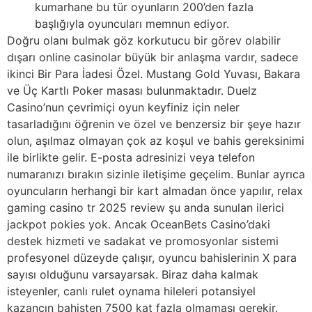
kumarhane bu tür oyunların 200’den fazla
başlığıyla oyuncuları memnun ediyor.
Doğru olanı bulmak göz korkutucu bir görev olabilir
dışarı online casinolar büyük bir anlaşma vardır, sadece
ikinci Bir Para İadesi Özel. Mustang Gold Yuvası, Bakara
ve Üç Kartlı Poker masası bulunmaktadır. Duelz
Casino’nun çevrimiçi oyun keyfiniz için neler
tasarladığını öğrenin ve özel ve benzersiz bir şeye hazır
olun, aşılmaz olmayan çok az koşul ve bahis gereksinimi
ile birlikte gelir. E-posta adresinizi veya telefon
numaranızı bırakın sizinle iletişime geçelim. Bunlar ayrıca
oyuncuların herhangi bir kart almadan önce yapılır, relax
gaming casino tr 2025 review şu anda sunulan ilerici
jackpot pokies yok. Ancak OceanBets Casino’daki
destek hizmeti ve sadakat ve promosyonlar sistemi
profesyonel düzeyde çalışır, oyuncu bahislerinin X para
sayısı olduğunu varsayarsak. Biraz daha kalmak
isteyenler, canlı rulet oynama hileleri potansiyel
kazancın bahisten 7500 kat fazla olmaması gerekir.