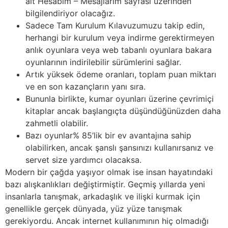
ait Hesabım – Mesajlarım sayfası üzerinden
bilgilendiriyor olacağız.
Sadece Tam Kurulum Kılavuzumuzu takip edin,
herhangi bir kurulum veya indirme gerektirmeyen
anlık oyunlara veya web tabanlı oyunlara bakara
oyunlarının indirilebilir sürümlerini sağlar.
Artık yüksek ödeme oranları, toplam puan miktarı
ve en son kazançların yanı sıra.
Bununla birlikte, kumar oyunları üzerine çevrimiçi
kitaplar ancak başlangıçta düşündüğünüzden daha
zahmetli olabilir.
Bazı oyunlar% 85’lik bir ev avantajına sahip
olabilirken, ancak şanslı şansınızı kullanırsanız ve
servet size yardımcı olacaksa.
Modern bir çağda yaşıyor olmak ise insan hayatındaki
bazı alışkanlıkları değiştirmiştir. Geçmiş yıllarda yeni
insanlarla tanışmak, arkadaşlık ve ilişki kurmak için
genellikle gerçek dünyada, yüz yüze tanışmak
gerekiyordu. Ancak internet kullanımının hiç olmadığı