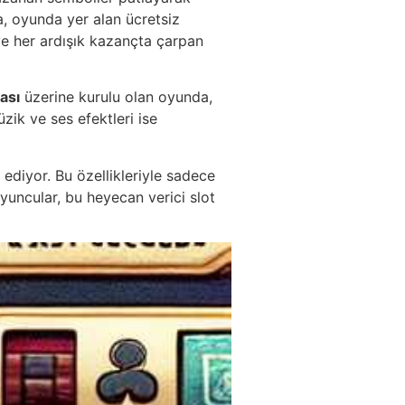
ca, oyunda yer alan ücretsiz
ve her ardışık kazançta çarpan
ası
üzerine kurulu olan oyunda,
zik ve ses efektleri ise
 ediyor. Bu özellikleriyle sadece
uncular, bu heyecan verici slot