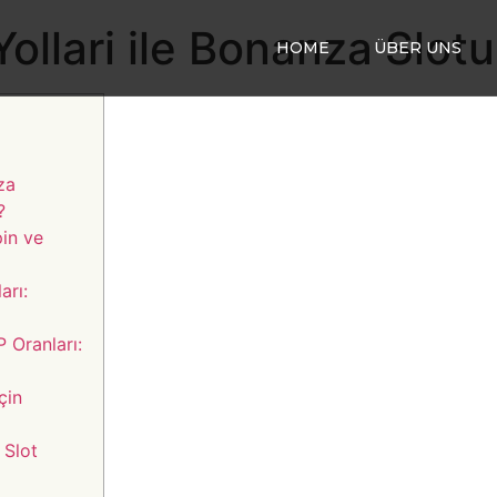
ollari ile Bonanza Slotu
HOME
ÜBER UNS
za
?
in ve
arı:
P Oranları:
çin
 Slot