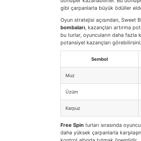
dönüşler kazanabilirler. Bu dönüşl
gibi çarpanlarla büyük ödüller eld
Oyun stratejisi açısından, Sweet B
bombaları
, kazançları artırma pot
bu turlar, oyuncuların daha fazla 
potansiyel kazançları görebilirsini
Sembol
Muz
Üzüm
Karpuz
Free Spin
turları sırasında oyuncu
daha yüksek çarpanlarla karşılaşma 
kontrol altında tutmak önemlidir.