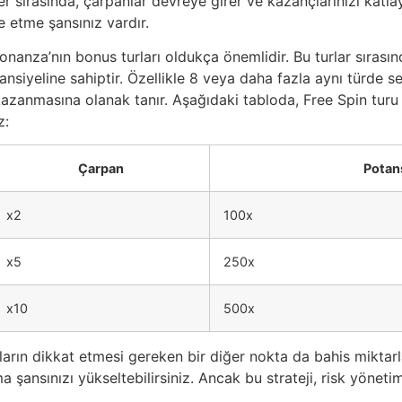
er sırasında, çarpanlar devreye girer ve kazançlarınızı katla
e etme şansınız vardır.
onanza’nın bonus turları oldukça önemlidir. Bu turlar sırası
ansiyeline sahiptir. Özellikle 8 veya daha fazla aynı türde 
kazanmasına olanak tanır. Aşağıdaki tabloda, Free Spin turu 
z:
Çarpan
Potan
x2
100x
x5
250x
x10
500x
ların dikkat etmesi gereken bir diğer nokta da bahis miktarlar
şansınızı yükseltebilirsiniz. Ancak bu strateji, risk yönetimi