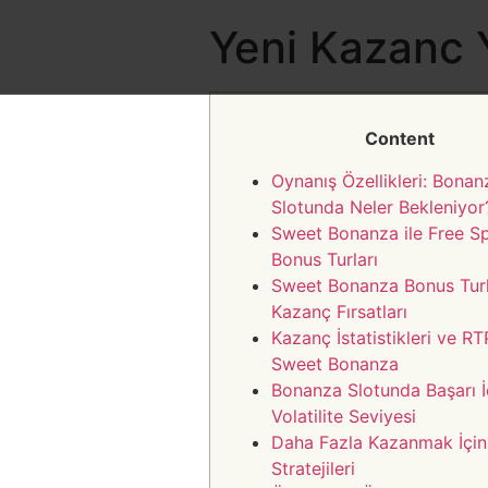
Yeni Kazanc Y
Content
Oynanış Özellikleri: Bonan
Slotunda Neler Bekleniyor
Sweet Bonanza ile Free Sp
Bonus Turları
Sweet Bonanza Bonus Turl
Kazanç Fırsatları
Kazanç İstatistikleri ve RT
Sweet Bonanza
Bonanza Slotunda Başarı İ
Volatilite Seviyesi
Daha Fazla Kazanmak İçin
Stratejileri