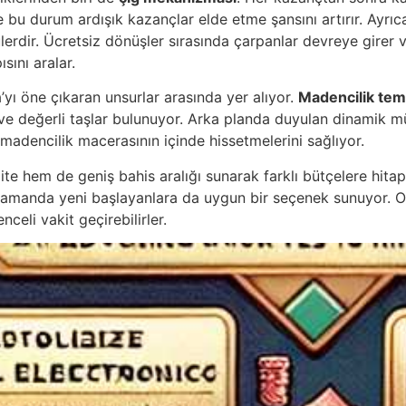
ve bu durum ardışık kazançlar elde etme şansını artırır. Ayrı
lerdir. Ücretsiz dönüşler sırasında çarpanlar devreye girer 
sını aralar.
yı öne çıkaran unsurlar arasında yer alıyor.
Madencilik tem
 ve değerli taşlar bulunuyor. Arka planda duyulan dinamik mü
 madencilik macerasının içinde hissetmelerini sağlıyor.
te hem de geniş bahis aralığı sunarak farklı bütçelere hitap
zamanda yeni başlayanlara da uygun bir seçenek sunuyor. Oy
nceli vakit geçirebilirler.