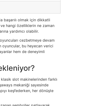
 başarılı olmak için dikkatli
 ve hangi özelliklerin ne zaman
rına yardımcı olabilir.
, oyuncuları cezbetmeye devam
ren oyuncular, bu heyecan verici
ayanlar hem de deneyimli
ekleniyor?
 klasik slot makinelerinden farklı
Megaways mekaniği sayesinde
apıyı keşfederken, her dönüşte
azanan semboller patlayarak