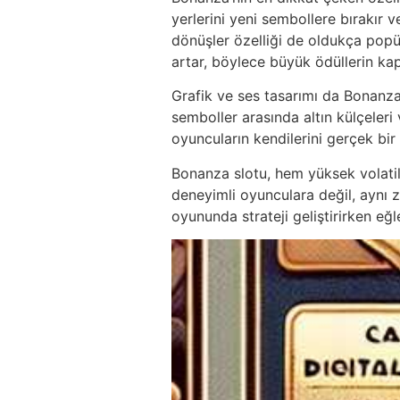
yerlerini yeni sembollere bırakır 
dönüşler özelliği de oldukça popü
artar, böylece büyük ödüllerin kapı
Grafik ve ses tasarımı da Bonanza’
semboller arasında altın külçeleri
oyuncuların kendilerini gerçek bir
Bonanza slotu, hem yüksek volatili
deneyimli oyunculara değil, aynı 
oyununda strateji geliştirirken eğle