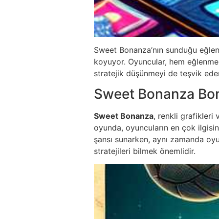
Sweet Bonanza’nın sunduğu eğlencel
koyuyor. Oyuncular, hem eğlenmek
stratejik düşünmeyi de teşvik ed
Sweet Bonanza Bonu
Sweet Bonanza
, renkli grafikler
oyunda, oyuncuların en çok ilgisin
şansı sunarken, aynı zamanda oyun
stratejileri bilmek önemlidir.