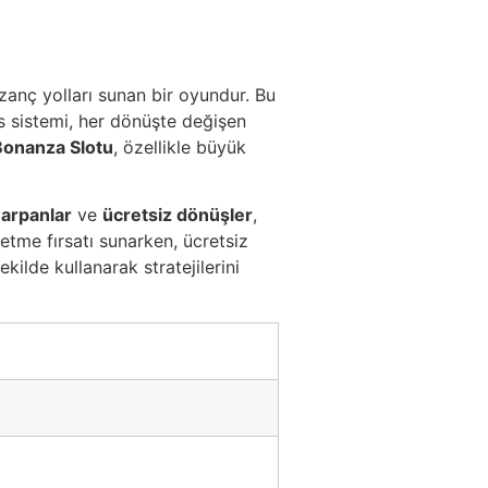
anç yolları sunan bir oyundur. Bu
 sistemi, her dönüşte değişen
Bonanza Slotu
, özellikle büyük
arpanlar
ve
ücretsiz dönüşler
,
etme fırsatı sunarken, ücretsiz
ekilde kullanarak stratejilerini