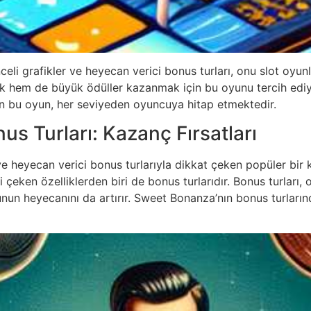
i grafikler ve heyecan verici bonus turları, onu slot oyunl
 hem de büyük ödüller kazanmak için bu oyunu tercih ediyor
en bu oyun, her seviyeden oyuncuya hitap etmektedir.
s Turları: Kazanç Fırsatları
i ve heyecan verici bonus turlarıyla dikkat çeken popüler bi
i çeken özelliklerden biri de bonus turlarıdır. Bonus turlar
un heyecanını da artırır. Sweet Bonanza’nın bonus turlarınd