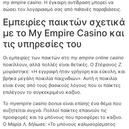
my empire casino
. Η έγκαιρη αντίδραση μπορεί να
σώσει τον λογαριασμό σας από πιθανές παραβιάσεις.
Εμπειρίες παικτών σχετικά
με το My Empire Casino και
τις υπηρεσίες του
Οι εμπειρίες των παικτών στο
my empire online casino
ποικίλλουν, αλλά πολλές είναι θετικές. Ο
Στέφανος Ζ.
μοιράστηκε: «Η εγγραφή ήταν γρήγορη και εύκολη, και
βρήκα μεγάλη ποικιλία παιχνιδιών». Αυτή η ποικιλία
είναι ένας από τους βασικούς λόγους που οι παίκτες
επιλέγουν το συγκεκριμένο καζίνο.
Το
myempire casino bonus
είναι επίσης ένα θέμα που
συζητείται συχνά. Πολλοί παίκτες επαινούν τις
προσφορές και τα μπόνους που προσφέρει το καζίνο.
Ο
Μαρία Λ.
δήλωσε: «Το μπόνους καλωσορίσματος