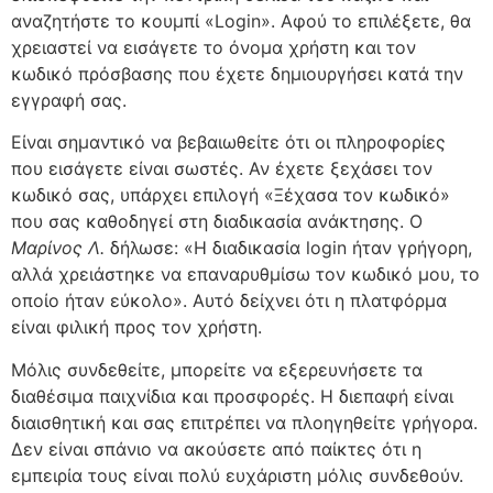
αναζητήστε το κουμπί «Login». Αφού το επιλέξετε, θα
χρειαστεί να εισάγετε το όνομα χρήστη και τον
κωδικό πρόσβασης που έχετε δημιουργήσει κατά την
εγγραφή σας.
Είναι σημαντικό να βεβαιωθείτε ότι οι πληροφορίες
που εισάγετε είναι σωστές. Αν έχετε ξεχάσει τον
κωδικό σας, υπάρχει επιλογή «Ξέχασα τον κωδικό»
που σας καθοδηγεί στη διαδικασία ανάκτησης. Ο
Μαρίνος Λ.
δήλωσε: «Η διαδικασία login ήταν γρήγορη,
αλλά χρειάστηκε να επαναρυθμίσω τον κωδικό μου, το
οποίο ήταν εύκολο». Αυτό δείχνει ότι η πλατφόρμα
είναι φιλική προς τον χρήστη.
Μόλις συνδεθείτε, μπορείτε να εξερευνήσετε τα
διαθέσιμα παιχνίδια και προσφορές. Η διεπαφή είναι
διαισθητική και σας επιτρέπει να πλοηγηθείτε γρήγορα.
Δεν είναι σπάνιο να ακούσετε από παίκτες ότι η
εμπειρία τους είναι πολύ ευχάριστη μόλις συνδεθούν.