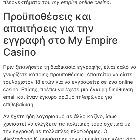
πλεονεκτήματα του
my empire online casino
.
Προϋποθέσεις και
απαιτήσεις για την
εγγραφή στο My Empire
Casino
Πριν ξεκινήσετε τη διαδικασία εγγραφής, είναι καλό να
γνωρίζετε κάποιες προϋποθέσεις. Απαιτείται να είστε
τουλάχιστον 18 ετών για να εγγραφείτε σε ένα online
casino. Επίσης, πρέπει να έχετε μια έγκυρη διεύθυνση
email και έναν έγκυρο αριθμό τηλεφώνου για
επιβεβαίωση.
Αν έχετε ήδη λογαριασμό σε άλλο καζίνο, ίσως
χρειαστεί να ελέγξετε τις πολιτικές τους σχετικά με
την εγγραφή σε πολλαπλές πλατφόρμες. Ο
Αλέξανδρος Κ.
μοιράστηκε την εμπειρία του: «Δεν είχα