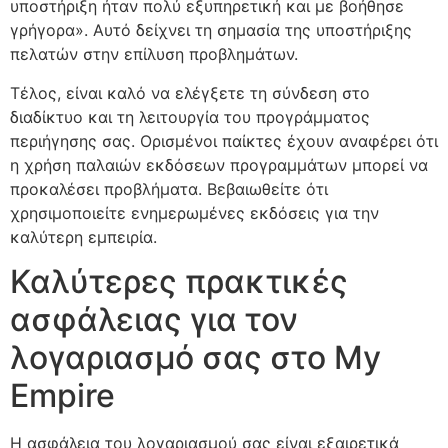
υποστήριξη ήταν πολύ εξυπηρετική και με βοήθησε
γρήγορα». Αυτό δείχνει τη σημασία της υποστήριξης
πελατών στην επίλυση προβλημάτων.
Τέλος, είναι καλό να ελέγξετε τη σύνδεση στο
διαδίκτυο και τη λειτουργία του προγράμματος
περιήγησης σας. Ορισμένοι παίκτες έχουν αναφέρει ότι
η χρήση παλαιών εκδόσεων προγραμμάτων μπορεί να
προκαλέσει προβλήματα. Βεβαιωθείτε ότι
χρησιμοποιείτε ενημερωμένες εκδόσεις για την
καλύτερη εμπειρία.
Καλύτερες πρακτικές
ασφάλειας για τον
λογαριασμό σας στο My
Empire
Η ασφάλεια του λογαριασμού σας είναι εξαιρετικά