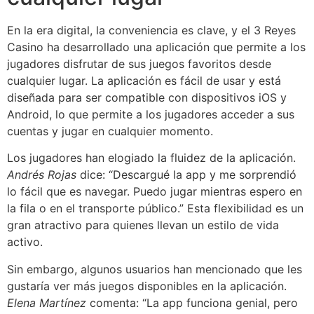
En la era digital, la conveniencia es clave, y el 3 Reyes
Casino ha desarrollado una aplicación que permite a los
jugadores disfrutar de sus juegos favoritos desde
cualquier lugar. La aplicación es fácil de usar y está
diseñada para ser compatible con dispositivos iOS y
Android, lo que permite a los jugadores acceder a sus
cuentas y jugar en cualquier momento.
Los jugadores han elogiado la fluidez de la aplicación.
Andrés Rojas
dice: “Descargué la app y me sorprendió
lo fácil que es navegar. Puedo jugar mientras espero en
la fila o en el transporte público.” Esta flexibilidad es un
gran atractivo para quienes llevan un estilo de vida
activo.
Sin embargo, algunos usuarios han mencionado que les
gustaría ver más juegos disponibles en la aplicación.
Elena Martínez
comenta: “La app funciona genial, pero