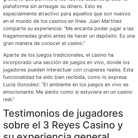
plataforma sin arriesgar su dinero. Esto es
especialmente atractivo para aquellos que son nuevos
en el mundo de los casinos en línea.
Juan Martínez
comparte su experiencia: “Me encanta poder jugar a las
tragamonedas gratis antes de hacer un depósito. Es una
gran manera de conocer el casino.”
Aparte de los juegos tradicionales, el casino ha
incorporado una sección de juegos en vivo, donde los
jugadores pueden interactuar con crupieres reales. Esta
funcionalidad ha sido bien recibida, como lo expresa
Lucía González
: “El ambiente en los juegos en vivo es
emocionante. Me siento como si estuviera en un casino
real.”
Testimonios de jugadores
sobre el 3 Reyes Casino y
su experiencia general