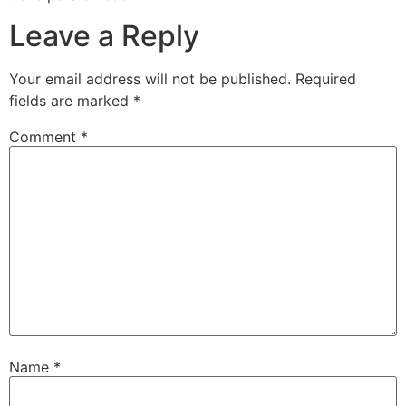
Leave a Reply
Your email address will not be published.
Required
fields are marked
*
Comment
*
Name
*