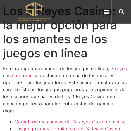
Los 3 Reyes Casino:
la mejor opción para
los amantes de los
juegos en línea
En el competitivo mundo de los juegos en línea,
3 reyes
casino entrar
se destaca como una de las mejores
opciones para los jugadores. Este artículo explorará las
características, los juegos populares y las opiniones de
los usuarios que hacen de Los 3 Reyes Casino una
elección perfecta para los entusiastas del gaming
digital.
Características únicas del 3 Reyes Casino en línea
Los juegos más populares en el 3 Reyes Casino