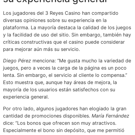
Los jugadores del 3 Reyes Casino han compartido
diversas opiniones sobre su experiencia en la
plataforma. La mayoría destaca la calidad de los juegos
y la facilidad de uso del sitio. Sin embargo, también hay
críticas constructivas que el casino puede considerar
para mejorar aún más su servicio.
Diego Pérez
menciona: “Me gusta mucho la variedad de
juegos, pero a veces la carga de la página es un poco
lenta. Sin embargo, el servicio al cliente lo compensa.”
Esto muestra que, aunque hay áreas de mejora, la
mayoría de los usuarios están satisfechos con su
experiencia general.
Por otro lado, algunos jugadores han elogiado la gran
cantidad de promociones disponibles.
María Fernández
dice: “Los bonos que ofrecen son muy atractivos.
Especialmente el bono sin depósito, que me permitió