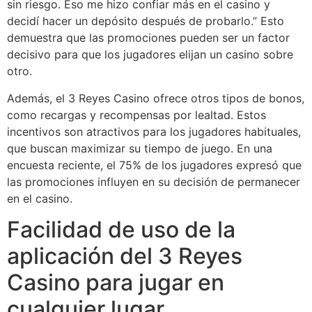
sin riesgo. Eso me hizo confiar más en el casino y
decidí hacer un depósito después de probarlo.” Esto
demuestra que las promociones pueden ser un factor
decisivo para que los jugadores elijan un casino sobre
otro.
Además, el 3 Reyes Casino ofrece otros tipos de bonos,
como recargas y recompensas por lealtad. Estos
incentivos son atractivos para los jugadores habituales,
que buscan maximizar su tiempo de juego. En una
encuesta reciente, el 75% de los jugadores expresó que
las promociones influyen en su decisión de permanecer
en el casino.
Facilidad de uso de la
aplicación del 3 Reyes
Casino para jugar en
cualquier lugar