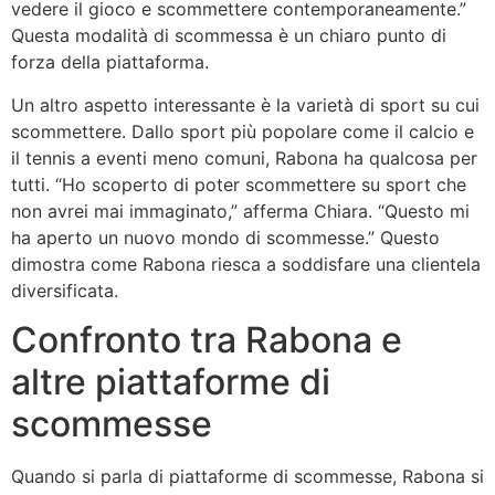
vedere il gioco e scommettere contemporaneamente.”
Questa modalità di scommessa è un chiaro punto di
forza della piattaforma.
Un altro aspetto interessante è la varietà di sport su cui
scommettere. Dallo sport più popolare come il calcio e
il tennis a eventi meno comuni, Rabona ha qualcosa per
tutti. “Ho scoperto di poter scommettere su sport che
non avrei mai immaginato,” afferma Chiara. “Questo mi
ha aperto un nuovo mondo di scommesse.” Questo
dimostra come Rabona riesca a soddisfare una clientela
diversificata.
Confronto tra Rabona e
altre piattaforme di
scommesse
Quando si parla di piattaforme di scommesse, Rabona si