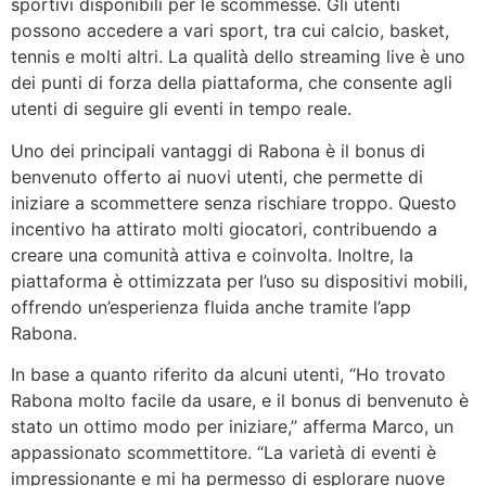
sportivi disponibili per le scommesse. Gli utenti
possono accedere a vari sport, tra cui calcio, basket,
tennis e molti altri. La qualità dello streaming live è uno
dei punti di forza della piattaforma, che consente agli
utenti di seguire gli eventi in tempo reale.
Uno dei principali vantaggi di Rabona è il bonus di
benvenuto offerto ai nuovi utenti, che permette di
iniziare a scommettere senza rischiare troppo. Questo
incentivo ha attirato molti giocatori, contribuendo a
creare una comunità attiva e coinvolta. Inoltre, la
piattaforma è ottimizzata per l’uso su dispositivi mobili,
offrendo un’esperienza fluida anche tramite l’app
Rabona.
In base a quanto riferito da alcuni utenti, “Ho trovato
Rabona molto facile da usare, e il bonus di benvenuto è
stato un ottimo modo per iniziare,” afferma Marco, un
appassionato scommettitore. “La varietà di eventi è
impressionante e mi ha permesso di esplorare nuove