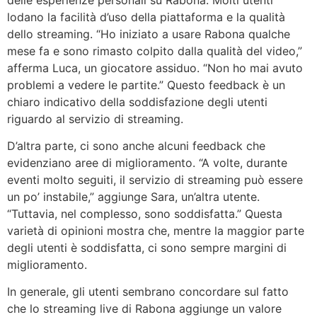
lodano la facilità d’uso della piattaforma e la qualità
dello streaming. “Ho iniziato a usare Rabona qualche
mese fa e sono rimasto colpito dalla qualità del video,”
afferma Luca, un giocatore assiduo. “Non ho mai avuto
problemi a vedere le partite.” Questo feedback è un
chiaro indicativo della soddisfazione degli utenti
riguardo al servizio di streaming.
D’altra parte, ci sono anche alcuni feedback che
evidenziano aree di miglioramento. “A volte, durante
eventi molto seguiti, il servizio di streaming può essere
un po’ instabile,” aggiunge Sara, un’altra utente.
“Tuttavia, nel complesso, sono soddisfatta.” Questa
varietà di opinioni mostra che, mentre la maggior parte
degli utenti è soddisfatta, ci sono sempre margini di
miglioramento.
In generale, gli utenti sembrano concordare sul fatto
che lo streaming live di Rabona aggiunge un valore