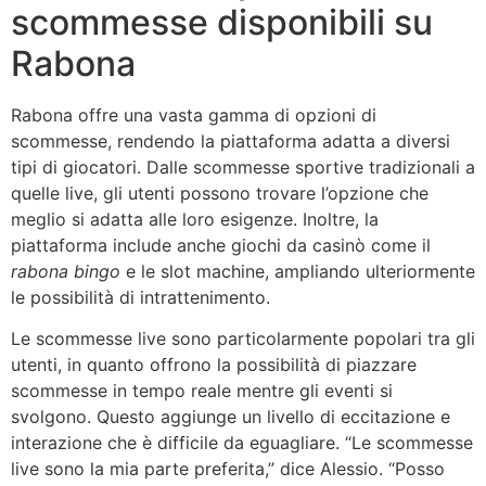
scommesse disponibili su
Rabona
Rabona offre una vasta gamma di opzioni di
scommesse, rendendo la piattaforma adatta a diversi
tipi di giocatori. Dalle scommesse sportive tradizionali a
quelle live, gli utenti possono trovare l’opzione che
meglio si adatta alle loro esigenze. Inoltre, la
piattaforma include anche giochi da casinò come il
rabona bingo
e le slot machine, ampliando ulteriormente
le possibilità di intrattenimento.
Le scommesse live sono particolarmente popolari tra gli
utenti, in quanto offrono la possibilità di piazzare
scommesse in tempo reale mentre gli eventi si
svolgono. Questo aggiunge un livello di eccitazione e
interazione che è difficile da eguagliare. “Le scommesse
live sono la mia parte preferita,” dice Alessio. “Posso